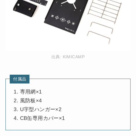
出典:
KIMICAMP
付属品
専用網×1
風防板×4
U字型ハンガー×2
CB缶専用カバー×1