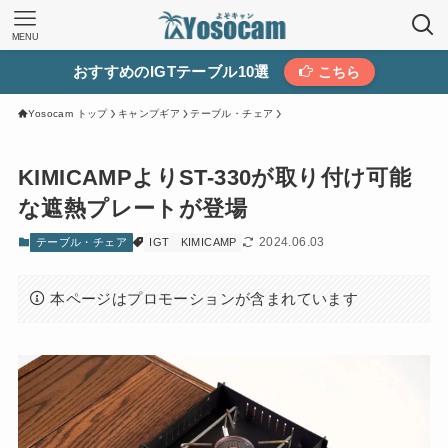
MENU
おすすめのIGTテーブル10選
こちら
Yosocam トップ
キャンプギア
テーブル・チェア
KIMICAMPよりST-330が取り付け可能
な遮熱プレートが登場
2024.06.03
テーブル・チェア
IGT
KIMICAMP
本ページはプロモーションが含まれています