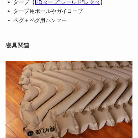
タープ【
HDタープ”シールド”レクタ
】
タープ用ポールやガイロープ
ペグ＋ペグ用ハンマー
寝具関連