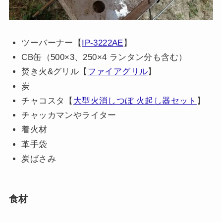
ツーバーナー【
IP-3222AE
】
CB缶（500×3、250×4 ランタン分も含む）
焚き火&グリル【
ファイアグリル
】
炭
チャコスタ【
大型火消しつぼ 火起し器セット
】
チャッカマンやライター
着火材
革手袋
炭ばさみ
食材