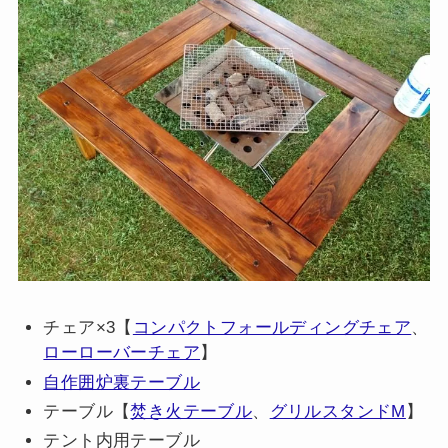
チェア×3【
コンパクトフォールディングチェア
、
ローローバーチェア
】
自作囲炉裏テーブル
テーブル【
焚き火テーブル
、
グリルスタンドM
】
テント内用テーブル