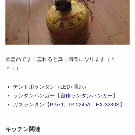
必需品です！忘れると真っ暗闇になります（＾
＾；）
テント用ランタン（LED+電池）
ランタンハンガー【
自作ランタンハンガー
】
ガスランタン【
P-571
、
IP-2245A
、
EX-3230S
】
キッチン関連