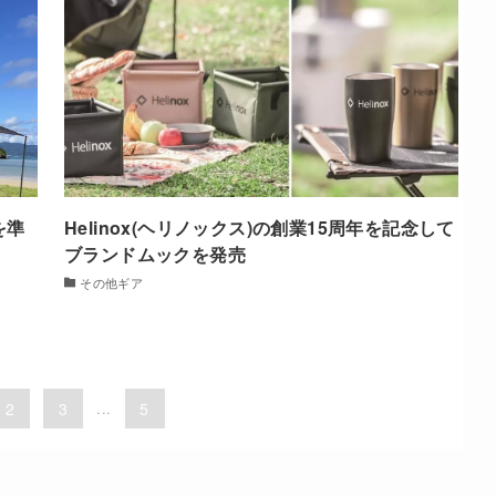
を準
Helinox(ヘリノックス)の創業15周年を記念して
ブランドムックを発売
その他ギア
2
3
...
5