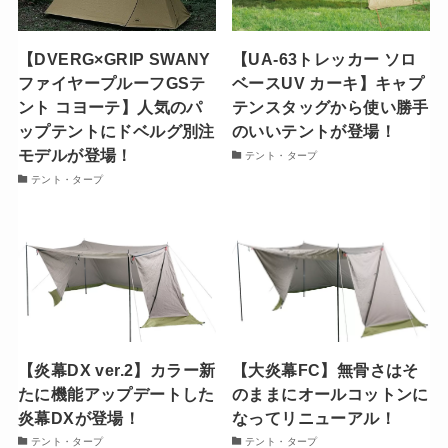
【DVERG×GRIP SWANY
【UA-63トレッカー ソロ
ファイヤープルーフGSテ
ベースUV カーキ】キャプ
ント コヨーテ】人気のパ
テンスタッグから使い勝手
ップテントにドベルグ別注
のいいテントが登場！
モデルが登場！
テント・タープ
テント・タープ
【炎幕DX ver.2】カラー新
【大炎幕FC】無骨さはそ
たに機能アップデートした
のままにオールコットンに
炎幕DXが登場！
なってリニューアル！
テント・タープ
テント・タープ