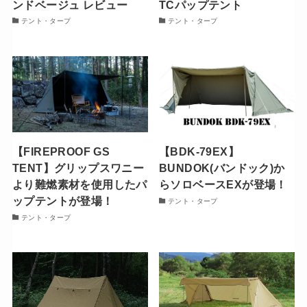
ンドベージュ レビュー
TCパップテント
テント・タープ
テント・タープ
【FIREPROOF GS
【BDK-79EX】
TENT】グリップスワニー
BUNDOK(バンドック)か
より難燃素材を使用したパ
らソロベースEXが登場！
ップテントが登場！
テント・タープ
テント・タープ