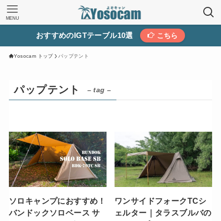
MENU
おすすめのIGTテーブル10選
こちら
Yosocam トップ
パップテント
パップテント
– tag –
ソロキャンプにおすすめ！
ワンサイドフォークTCシ
バンドックソロベース サ
ェルター｜タラスブルバの