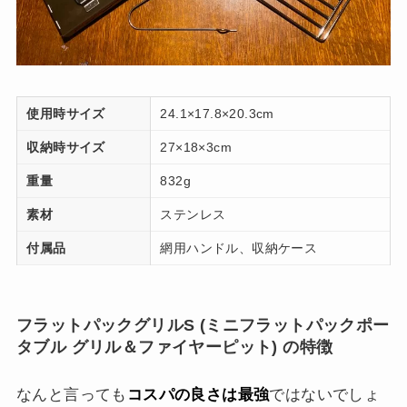
使用時サイズ
24.1×17.8×20.3cm
収納時サイズ
27×18×3cm
重量
832g
素材
ステンレス
付属品
網用ハンドル、収納ケース
フラットパックグリルS (
ミニフラットパックポー
タブル グリル＆ファイヤーピット) の特徴
なんと言っても
コスパの良さは最強
ではないでしょ