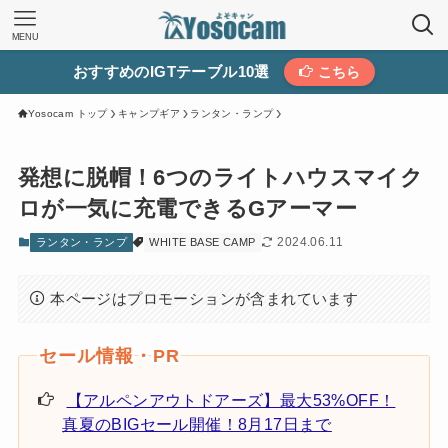
MENU
おすすめのIGTテーブル10選
こちら
Yosocam トップ
キャンプギア
ランタン・ランプ
発想に脱帽！6つのライトハウスマイク
ロが一気に充電できるGアーマー
2024.06.11
ランタン・ランプ
WHITE BASE CAMP
本ページはプロモーションが含まれています
【アルペンアウトドアーズ】最大53%OFF！
真夏のBIGセール開催！8月17日まで