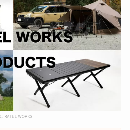
典:
RATEL WORKS