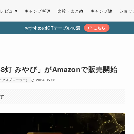
レビュー
キャンプギア
比較・まとめ
キャンプ飯
ショッ
おすすめのIGTテーブル10選
こちら
「38灯 みやび」がAmazonで販売開始
（38エクスプローラー）
2024.05.28
す