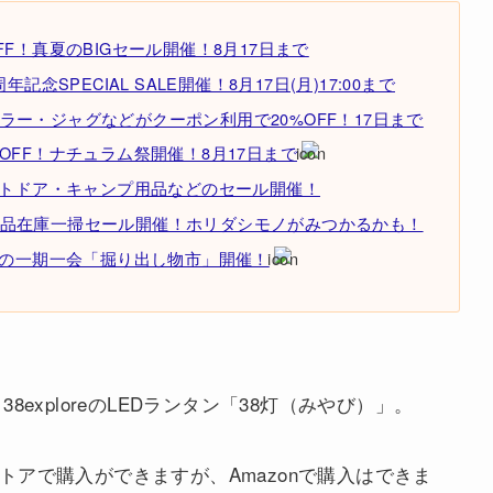
F！真夏のBIGセール開催！8月17日まで
念SPECIAL SALE開催！8月17日(月)17:00まで
ー・ジャグなどがクーポン利用で20%OFF！17日まで
OFF！ナチュラム祭開催！8月17日まで
ウトドア・キャンプ用品などのセール開催！
品在庫一掃セール開催！ホリダシモノがみつかるかも！
りの一期一会「掘り出し物市」開催！
exploreのLEDランタン「38灯（みやび）」。
nataストアで購入ができますが、Amazonで購入はできま