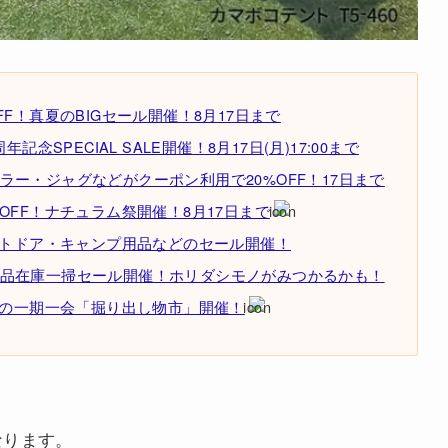
F！真夏のBIGセール開催！8月17日まで
念SPECIAL SALE開催！8月17日(月)17:00まで
ー・ジャグなどがクーポン利用で20%OFF！17日まで
OFF！ナチュラム祭開催！8月17日まで
ウトドア・キャンプ用品などのセール開催！
品在庫一掃セール開催！ホリダシモノがみつかるかも！
りの一期一会「掘り出し物市」開催！
なります。