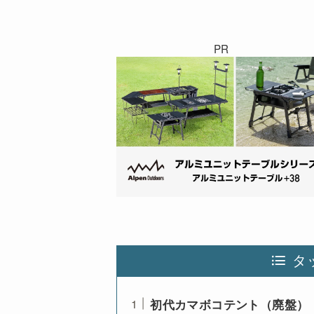
PR
タ
初代カマボコテント（廃盤）