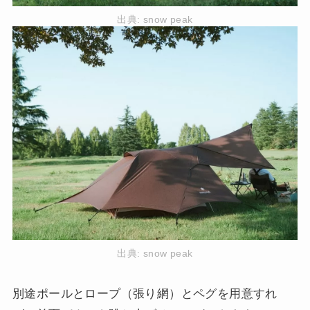
出典:
snow peak
出典:
snow peak
別途ポールとロープ（張り網）とペグを用意すれ