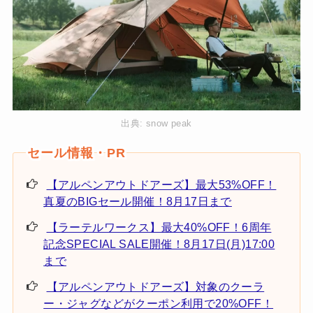
出典:
snow peak
【アルペンアウトドアーズ】最大53%OFF！
真夏のBIGセール開催！8月17日まで
【ラーテルワークス】最大40%OFF！6周年
記念SPECIAL SALE開催！8月17日(月)17:00
まで
【アルペンアウトドアーズ】対象のクーラ
ー・ジャグなどがクーポン利用で20%OFF！