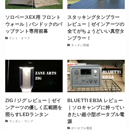
ソロベースEX用 フロント
スタッキングタンブラー
ウォール｜バンドックのパ
レビュー｜ゼインアーツの
ップテント専用前幕
全てがちょうどいい真空タ
ンブラー！
テント・タープ
キッチン関連
ZIG / ジグ レビュー｜ゼイ
BLUETTI EB3A レビュー
ンアーツの優しく広範囲を
｜ソロキャンプに持ってい
照らすLEDランタン
きたい超小型ポータブル電
源
ランタン・ランプ
ポータブル電源