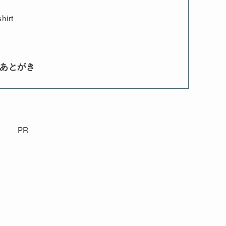
hirt
ム あとがき
PR