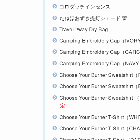
コロダッチインセンス
たねほおずき提灯シェード 蕾
Travel 2way Dry Bag
Camping Embroidery Cap（I
Camping Embroidery Cap（CA
Camping Embroidery Cap（NAV
Choose Your Burner Sweatsh
Choose Your Burner Sweatshir
Choose Your Burner Sweatshirt
定
Choose Your Burner T-Shirt
Choose Your Burner T-Shirt（
Choose Your Burner T-Shirt （