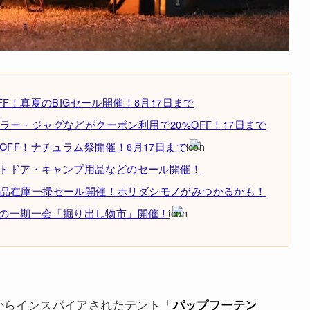
F！真夏のBIGセール開催！8月17日まで
ー・ジャグなどがクーポン利用で20%OFF！17日まで
OFF！ナチュラム祭開催！8月17日まで
ウトドア・キャンプ用品などのセール開催！
品在庫一掃セール開催！ホリダシモノがみつかるかも！
りの一期一会「掘り出し物市」開催！
トからインスパイアされたテント「
パップフーテン