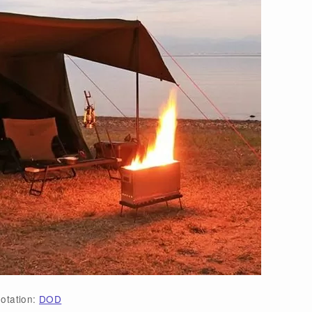
otation:
DOD