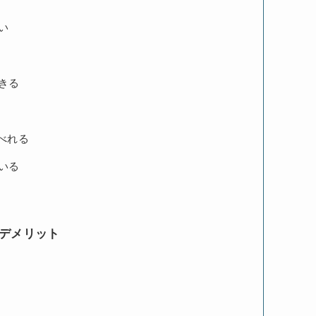
い
きる
くべれる
いる
・デメリット