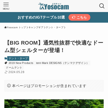
MENU
おすすめのIGTテーブル10選
こちら
Yosocam トップ
キャンプギア
テント・タープ
【BIG ROOM】通気性抜群で快適なドー
ム型シェルターが登場！
テント・タープ
2019 New Products
tent-Mark DESIGNS（テンマクデザイン）
ドームテント
2024.05.28
本ページはプロモーションが含まれています