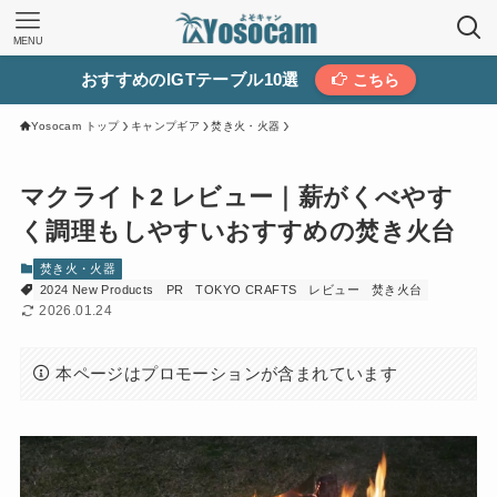
MENU
おすすめのIGTテーブル10選
こちら
Yosocam トップ
キャンプギア
焚き火・火器
マクライト2 レビュー｜薪がくべやす
く調理もしやすいおすすめの焚き火台
焚き火・火器
2024 New Products
PR
TOKYO CRAFTS
レビュー
焚き火台
2026.01.24
本ページはプロモーションが含まれています